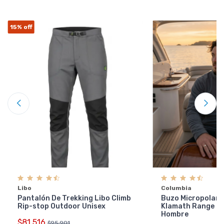
15%
off
Libo
Columbia
Pantalón De Trekking Libo Climb
Buzo Micropolar 
Rip-stop Outdoor Unisex
Klamath Range 2 
Hombre
$81.516
$95.901