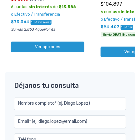
$104.897
6 cuotas
sin interés
de
$13.586
6 cuotas
sin interé
ó Efectivo / Transferencia
ó Efectivo / Transfe
$73.364
10%
EXTRA OFF
$94.407
10%
OFF
Sumás 2.853 AquaPoints
¡ Envío
GRATIS
y sumás 3
Ver opciones
Ver opc
Déjanos tu consulta
Nombre completo* (ej. Diego Lopez)
Email* (ej. diego.lopez@email.com)
Teléfono