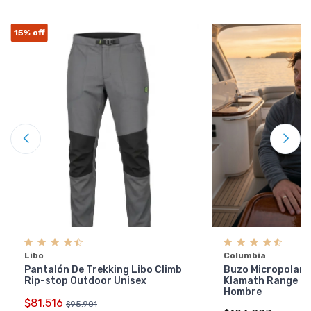
15%
off
Libo
Columbia
Pantalón De Trekking Libo Climb
Buzo Micropolar 
Rip-stop Outdoor Unisex
Klamath Range 2 
Hombre
$81.516
$95.901