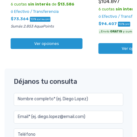
$104.897
6 cuotas
sin interés
de
$13.586
6 cuotas
sin interé
ó Efectivo / Transferencia
ó Efectivo / Transfe
$73.364
10%
EXTRA OFF
$94.407
10%
OFF
Sumás 2.853 AquaPoints
¡ Envío
GRATIS
y sumás 3
Ver opciones
Ver opc
Déjanos tu consulta
Nombre completo* (ej. Diego Lopez)
Email* (ej. diego.lopez@email.com)
Teléfono