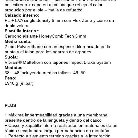
poliestireno + capa en aluminio que refleja el calor
producido por el pie – malla de refuerzo
Calzado interno
:
PE + EVA single density 6 mm con Flex Zone y cierre en
doble velcro
Plantilla interior
:
Carbono aislante HoneyComb Tech 3 mm
Media suela
:
2 mm Polyurethane con un espesor diferenciado en la
punta y el talon para los agarres de arpones
Suola
:
Vibram® Mattehorn con tapones Impact Brake System
Medidas
:
38 – 48 incluyendo medias tallas + 49, 50
Peso
:
1940 g (el par)
PLUS
+ Máxima impermeabilidad gracias a una membrana
presente dentro de la lengüeta y dentro del casco
+ Casco y zapatilla interna realizados en materiales de un
rápido secado para largas permanencias en montańa
+ Perfecto aislamiento termino gracias a la integración