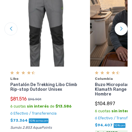
Libo
Columbia
Pantalón De Trekking Libo Climb
Buzo Micropolar 
Rip-stop Outdoor Unisex
Klamath Range 2 
Hombre
$81.516
$95.901
$104.897
6 cuotas
sin interés
de
$13.586
6 cuotas
sin interé
ó Efectivo / Transferencia
ó Efectivo / Transfe
$73.364
10%
EXTRA OFF
$94.407
10%
OFF
Sumás 2.853 AquaPoints