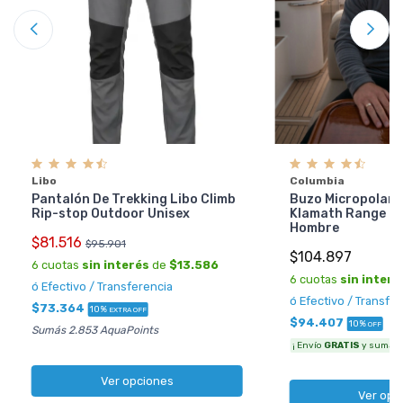
Libo
Columbia
Pantalón De Trekking Libo Climb
Buzo Micropolar 
Rip-stop Outdoor Unisex
Klamath Range 2 
Hombre
$81.516
$95.901
$104.897
6 cuotas
sin interés
de
$13.586
6 cuotas
sin interé
ó Efectivo / Transferencia
ó Efectivo / Transfe
$73.364
10%
EXTRA OFF
$94.407
10%
OFF
Sumás 2.853 AquaPoints
¡ Envío
GRATIS
y sumás 3
Ver opciones
Ver opc