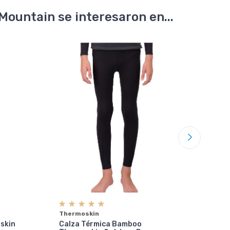
Mountain se interesaron en...
20%
of
Col
Cam
Tre
Thermoskin
Muj
skin
Calza Térmica Bamboo