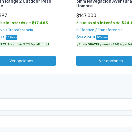
th Range 2 Outdoor Peso
3mm Navegacion Aventura
re
Hombre
897
$147.000
as
sin interés
de
$17.483
6 cuotas
sin interés
de
$24.
ivo / Transferencia
ó Efectivo / Transferencia
07
$132.300
10%
10%
OFF
OFF
RATIS
y sumás 3.671 AquaPoints !
¡ Envío
GRATIS
y sumás 5.145 AquaPoi
Ver opciones
Ver opciones