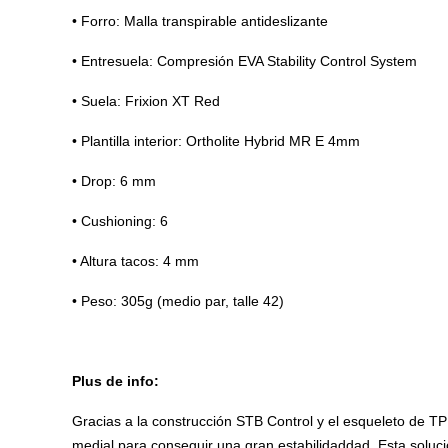
• Forro: Malla transpirable antideslizante
• Entresuela: Compresión EVA Stability Control System
• Suela: Frixion XT Red
• Plantilla interior: Ortholite Hybrid MR E 4mm
• Drop: 6 mm
• Cushioning: 6
• Altura tacos: 4 mm
• Peso: 305g (medio par, talle 42)
Plus de info:
Gracias a la construcción STB Control y el esqueleto de TP
medial para conseguir una gran estabilidaddad. Esta soluci