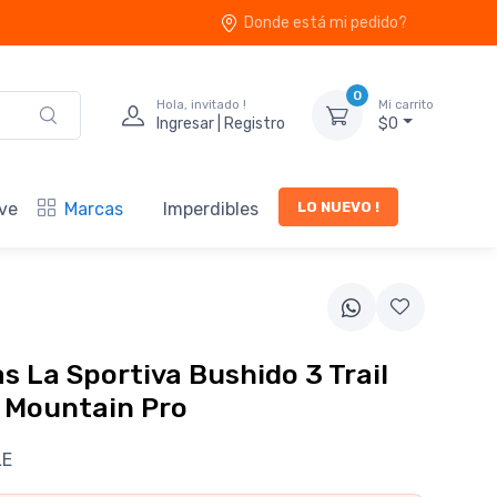
Donde está mi pedido?
0
Hola, invitado !
Mi carrito
Ingresar | Registro
$0
LO NUEVO !
ve
Marcas
Imperdibles
as La Sportiva Bushido 3 Trail
 Mountain Pro
LE