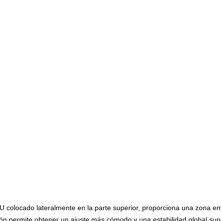
U colocado lateralmente en la parte superior, proporciona una zona env
ón permite obtener un ajuste más cómodo y una estabilidad global super