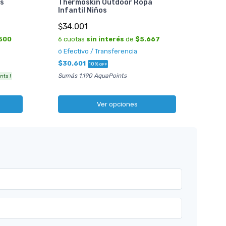
s
Thermoskin Outdoor Ropa
$10
Infantil Niños
6 cu
$34.001
ó Ef
500
6 cuotas
sin interés
de
$5.667
$91
ó Efectivo / Transferencia
¡ Env
$30.601
10%
OFF
Sumás 1.190 AquaPoints
nts !
Ver opciones