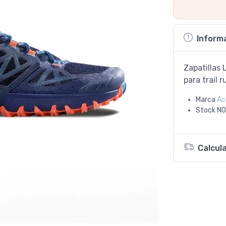
Inform
Zapatillas 
para trail 
Marca
Ac
Stock
NO
Calcul