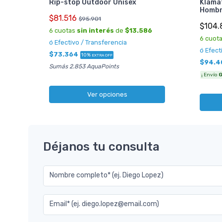
Rip-stop Outdoor Unisex
Klama
Homb
$81.516
$95.901
$104.
6 cuotas
sin interés
de
$13.586
6 cuot
ó Efectivo / Transferencia
ó Efect
$73.364
10%
EXTRA OFF
$94.4
Sumás 2.853 AquaPoints
¡ Envío
G
Ver opciones
Déjanos tu consulta
Nombre completo* (ej. Diego Lopez)
Email* (ej. diego.lopez@email.com)