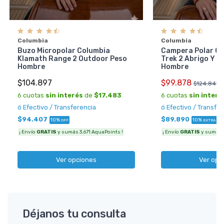
Columbia
Columbia
Buzo Micropolar Columbia
Campera Polar Co
Klamath Range 2 Outdoor Peso
Trek 2 Abrigo Y B
Hombre
Hombre
$104.897
$99.878
$124.847
6 cuotas
sin interés
de
$17.483
6 cuotas
sin interé
ó Efectivo / Transferencia
ó Efectivo / Transfe
$94.407
$89.890
10%
10%
OFF
EXTRA OFF
¡ Envío
GRATIS
y sumás 3.671 AquaPoints !
¡ Envío
GRATIS
y sumás 3
Ver opciones
Ver opc
Déjanos tu consulta