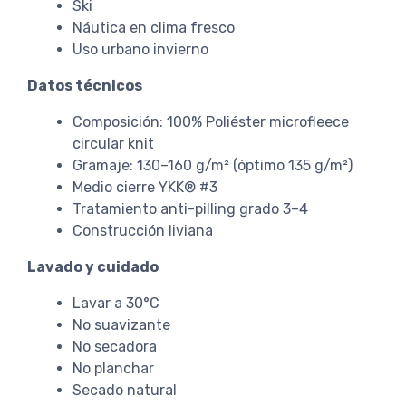
Ski
Náutica en clima fresco
Uso urbano invierno
Datos técnicos
Composición: 100% Poliéster microfleece
circular knit
Gramaje: 130–160 g/m² (óptimo 135 g/m²)
Medio cierre YKK® #3
Tratamiento anti-pilling grado 3–4
Construcción liviana
Lavado y cuidado
Lavar a 30°C
No suavizante
No secadora
No planchar
Secado natural