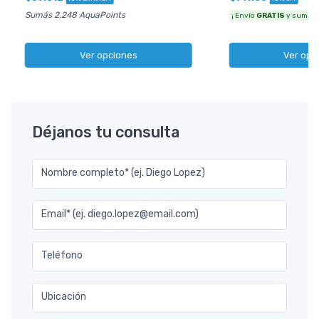
Sumás 2.248 AquaPoints
¡ Envío
GRATIS
y sumás 3
Ver opciones
Ver opc
Déjanos tu consulta
Nombre completo* (ej. Diego Lopez)
Email* (ej. diego.lopez@email.com)
Teléfono
Ubicación