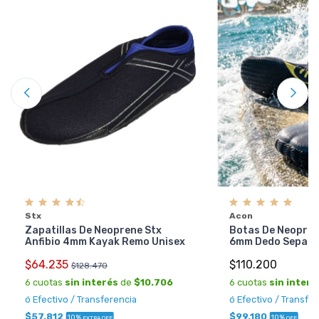
Stx
Acon
Zapatillas De Neoprene Stx
Botas De Neoprene
Anfibio 4mm Kayak Remo Unisex
6mm Dedo Separ
$64.235
$110.200
$128.470
6 cuotas
sin interés
de
$10.706
6 cuotas
sin interé
ó Efectivo / Transferencia
ó Efectivo / Transfe
$57.812
$99.180
10%
10%
EXTRA OFF
OFF