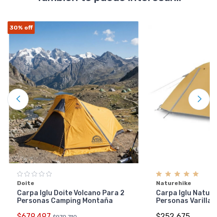
30%
off
Doite
Naturehike
Carpa Iglu Doite Volcano Para 2
Carpa Iglu Nature
Personas Camping Montaña
Personas Varillas
$679.497
$252.675