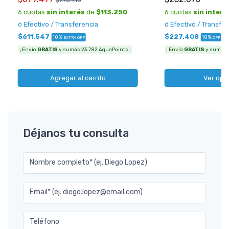
$970.710
6 cuotas
sin interés
de
$113.250
6 cuotas
sin interé
ó Efectivo / Transferencia
ó Efectivo / Transfe
$611.547
$227.408
10%
10%
EXTRA OFF
OFF
¡ Envío
GRATIS
y sumás 23.782 AquaPoints !
¡ Envío
GRATIS
y sumás 8
Agregar al carrito
Ver opc
Déjanos tu consulta
Nombre completo* (ej. Diego Lopez)
Email* (ej. diego.lopez@email.com)
Teléfono