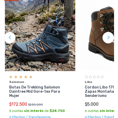
Salomon
Libo
Botas De Trekking Salomon
Cordon Libo 170 
Daintree Mid Gore-tex Para
Zapas Montaña T
Mujer
Senderismo
$172.500
$5.000
$230.000
6 cuotas
sin interés
de
$28.750
6 cuotas
sin interé
ó Efectivo / Transferencia
ó Efectivo / Transfe