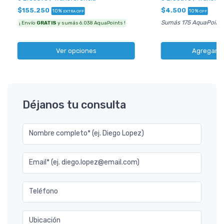
$155.250
$4.500
10%
10%
EXTRA OFF
OFF
Sumás 175 AquaPoint
¡ Envío
GRATIS
y sumás 6.038 AquaPoints !
Ver opciones
Agregar al
Déjanos tu consulta
Nombre completo* (ej. Diego Lopez)
Email* (ej. diego.lopez@email.com)
Teléfono
Ubicación