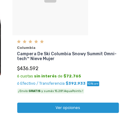
Columbia
Campera De Ski Columbia Snowy Summit Omni-
tech™ Nieve Mujer
$436.592
6 cuotas
sin interés
de
$72.765
ó Efectivo / Transferencia
$392.933
10%
OFF
¡ Envío
GRATIS
y sumás 15.281 AquaPoints !
Ver opciones