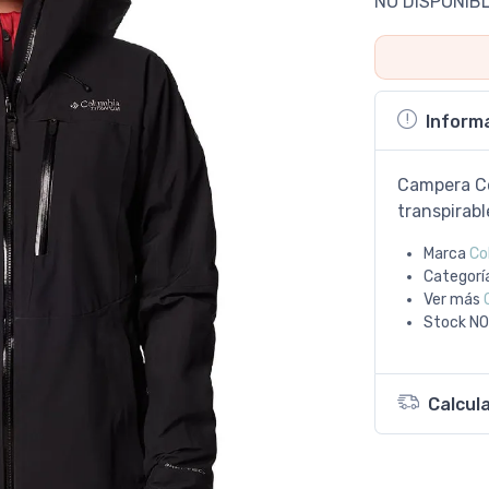
NO DISPONIB
Inform
Campera Co
transpirabl
Marca
Co
Categorí
Ver más
Stock
NO
Calcul