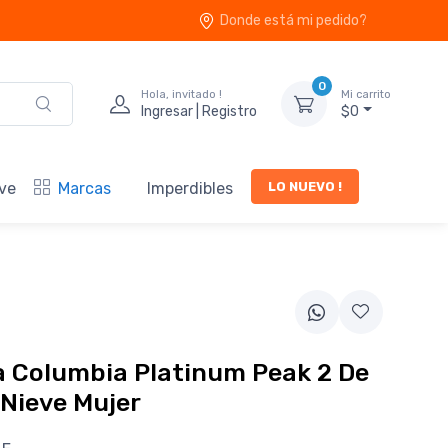
Donde está mi pedido?
0
Hola, invitado !
Mi carrito
Ingresar | Registro
$0
LO NUEVO !
ve
Marcas
Imperdibles
 Columbia Platinum Peak 2 De
 Nieve Mujer