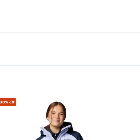
30%
off