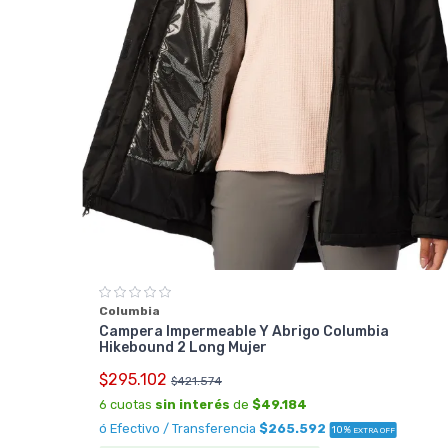
Columbia
Campera Impermeable Y Abrigo Columbia
Hikebound 2 Long Mujer
$295.102
$421.574
6 cuotas
sin interés
de
$49.184
ó Efectivo / Transferencia
$265.592
10%
EXTRA OFF