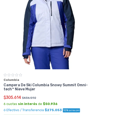
Columbia
Campera De Ski Columbia Snowy Summit Omni-
tech™ Nieve Mujer
$305.614
$436.592
6 cuotas
sin interés
de
$50.936
ó Efectivo / Transferencia
$275.053
10%
EXTRA OFF