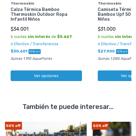
Thermoskin
Thermoskin
Calza Térmica Bamboo
Camiseta Térmic
Thermoskin Outdoor Ropa
Bamboo Upf 50 O
Infantil Niños
Niños
$34.001
$31.000
6 cuotas
sin interés
de
$5.667
6 cuotas
sin interé
ó Efectivo / Transferencia
ó Efectivo / Transfe
$30.601
$27.900
10%
10%
OFF
OFF
Sumás 1.190 AquaPoints
Sumás 1.085 AquaPoi
Ver opciones
Ver opc
También te puede interesar...
50%
off
50%
off