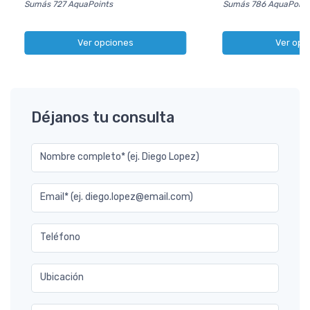
Sumás 727 AquaPoints
Sumás 786 AquaPoint
Ver opciones
Ver opc
Déjanos tu consulta
Nombre completo* (ej. Diego Lopez)
Email* (ej. diego.lopez@email.com)
Teléfono
Ubicación