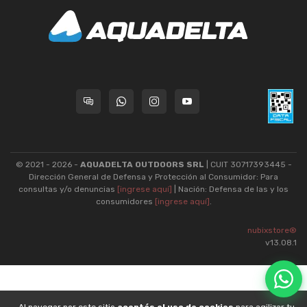
© 2021 - 2026 -
AQUADELTA OUTDOORS SRL
| CUIT 30717393445 -
Dirección General de Defensa y Protección al Consumidor: Para
consultas y/o denuncias
[ingrese aquí]
| Nación: Defensa de las y los
consumidores
[ingrese aquí]
.
nubixstore®
v13.08.1