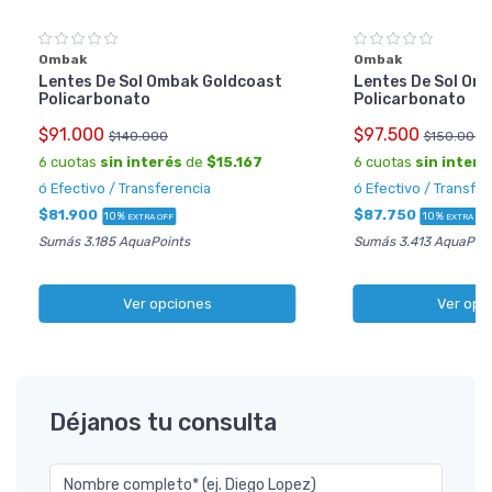
Ombak
Ombak
Lentes De Sol Ombak Goldcoast
Lentes De Sol Om
Policarbonato
Policarbonato
$91.000
$97.500
$140.000
$150.000
6 cuotas
sin interés
de
$15.167
6 cuotas
sin interé
ó Efectivo / Transferencia
ó Efectivo / Transfe
$81.900
$87.750
10%
10%
EXTRA OFF
EXTRA OFF
Sumás 3.185 AquaPoints
Sumás 3.413 AquaPoin
Ver opciones
Ver opc
Déjanos tu consulta
Nombre completo* (ej. Diego Lopez)