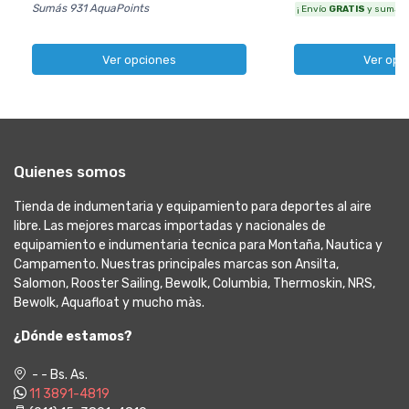
Sumás 931 AquaPoints
¡ Envío
GRATIS
y sumás 6
Ver opciones
Ver opc
Quienes somos
Tienda de indumentaria y equipamiento para deportes al aire
libre. Las mejores marcas importadas y nacionales de
equipamiento e indumentaria tecnica para Montaña, Nautica y
Campamento. Nuestras principales marcas son Ansilta,
Salomon, Rooster Sailing, Bewolk, Columbia, Thermoskin, NRS,
Bewolk, Aquafloat y mucho màs.
¿Dónde estamos?
- - Bs. As.
11 3891-4819