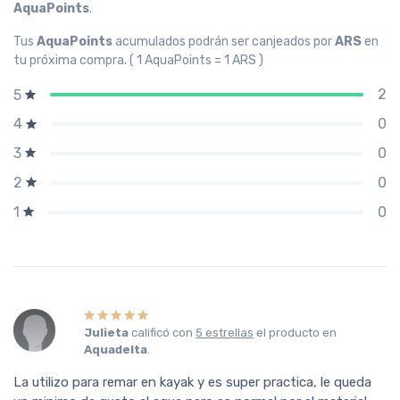
AquaPoints
.
Tus
AquaPoints
acumulados podrán ser canjeados por
ARS
en
tu próxima compra. ( 1 AquaPoints = 1 ARS )
2
5
0
4
0
3
0
2
0
1
Julieta
calificó con
5 estrellas
el producto en
Aquadelta
.
La utilizo para remar en kayak y es super practica, le queda