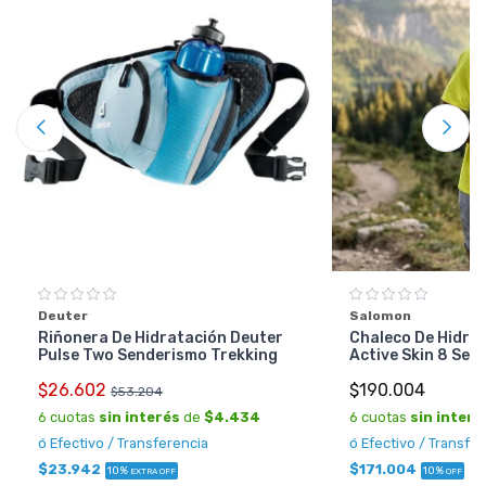
Deuter
Salomon
Riñonera De Hidratación Deuter
Chaleco De Hidra
Pulse Two Senderismo Trekking
Active Skin 8 Set 
$26.602
$190.004
$53.204
6 cuotas
sin interés
de
$4.434
6 cuotas
sin interé
ó Efectivo / Transferencia
ó Efectivo / Transfe
$23.942
$171.004
10%
10%
EXTRA OFF
OFF