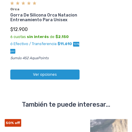
Orca
Gorra De Silicona Orca Natacion
Entrenamiento Para Unisex
$12.900
6 cuotas
sin interés
de
$2.150
ó Efectivo / Transferencia
$11.610
10%
OFF
Sumás 452 AquaPoints
Ver opciones
También te puede interesar...
50%
off