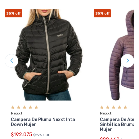
35%
off
35%
off
Nexxt
Nexxt
Campera De Pluma Nexxt Inta
Campera De Abrig
Down Mujer
Sintética Brumal
Mujer
$192.075
$295.500