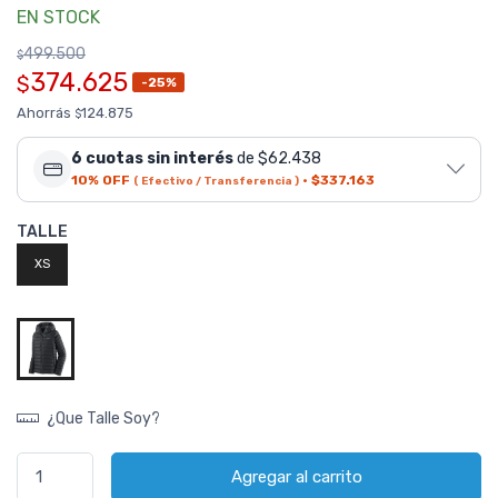
EN STOCK
499.500
$
374.625
$
-25%
Ahorrás
124.875
$
6 cuotas sin interés
de $62.438
10% OFF
·
$337.163
( Efectivo / Transferencia )
TALLE
XS
¿Que Talle Soy?
Agregar al carrito