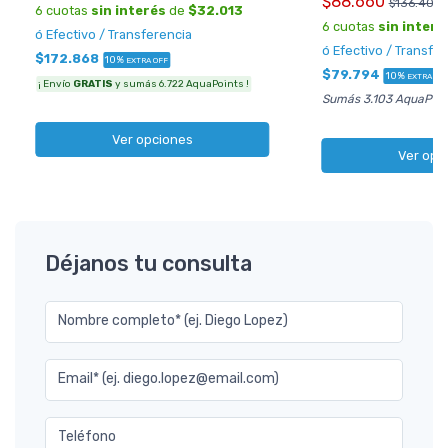
$88.660
$136.400
6 cuotas
sin interés
de
$32.013
6 cuotas
sin interé
ó Efectivo / Transferencia
ó Efectivo / Transfe
$172.868
10%
EXTRA OFF
$79.794
10%
EXTRA OF
¡ Envío
GRATIS
y sumás 6.722 AquaPoints !
Sumás 3.103 AquaPoin
Ver opciones
Ver opc
Déjanos tu consulta
Nombre completo* (ej. Diego Lopez)
Email* (ej. diego.lopez@email.com)
Teléfono