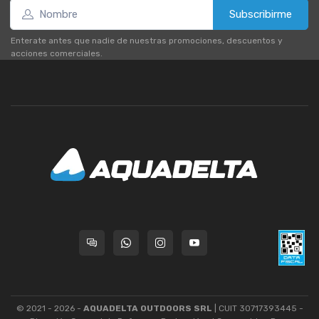
Subscribirme
Enterate antes que nadie de nuestras promociones, descuentos y
acciones comerciales.
© 2021 - 2026 -
AQUADELTA OUTDOORS SRL
| CUIT 30717393445 -