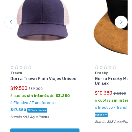
Trown
Freeky
Gorra Trown Plain Viajes Unisex
Gorra Freeky Mod
Unisex
$19.500
$39.000
$10.380
$17.300
6 cuotas
sin interés
de
$3.250
6 cuotas
sin interé
ó Efectivo / Transferencia
ó Efectivo / Transfe
$17.550
10%
EXTRA OFF
EXTRA OFF
Sumás 683 AquaPoints
Sumás 363 AquaPoint