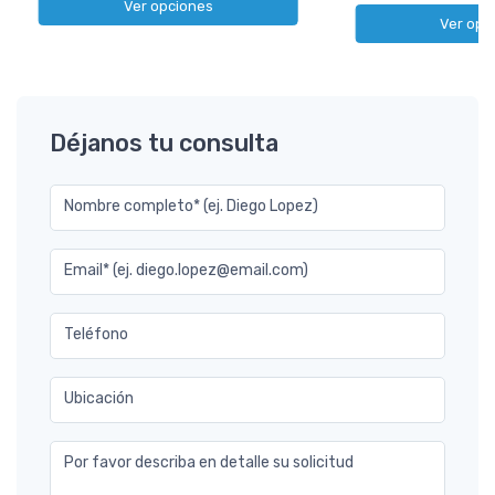
Ver opciones
Ver opc
Déjanos tu consulta
Nombre completo* (ej. Diego Lopez)
Email* (ej. diego.lopez@email.com)
Teléfono
Ubicación
Por favor describa en detalle su solicitud