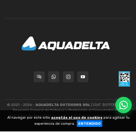
© 2021 - 2026 -
AQUADELTA OUTDOORS SRL
| CUIT 30717393445 -
Dirección General de Defensa y Protección al Consumidor: Para
consultas y/o denuncias
[ingrese aquí]
| Nación: Defensa de las y los
Al navegar por este sitio
aceptás el uso de cookies
para agilizar tu
consumidores
[ingrese aquí]
.
experiencia de compra.
ENTENDIDO
nubixstore®