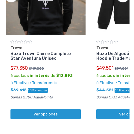
Trown
Trown
Buzo Trown Cierre Completo
Buzo De Algodón 
Star Aventura Unisex
Hoodie Trade Mar
$77.350
$49.501
$119.000
$99.001
6 cuotas
sin interés
de
$12.892
6 cuotas
sin interé
ó Efectivo / Transferencia
ó Efectivo / Transfe
$69.615
$44.551
10%
10%
EXTRA OFF
EXTRA OFF
Sumás 2.708 AquaPoints
Sumás 1.733 AquaPoin
Ver opciones
Ver opc