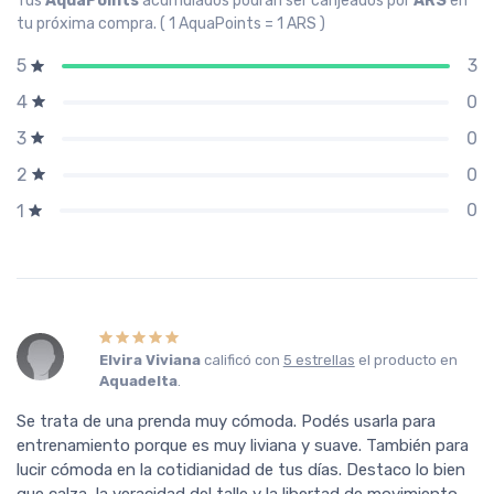
Tus
AquaPoints
acumulados podrán ser canjeados por
ARS
en
tu próxima compra. ( 1 AquaPoints = 1 ARS )
3
5
0
4
0
3
0
2
0
1
Elvira Viviana
calificó con
5 estrellas
el producto en
Aquadelta
.
Se trata de una prenda muy cómoda. Podés usarla para
entrenamiento porque es muy liviana y suave. También para
lucir cómoda en la cotidianidad de tus días. Destaco lo bien
que calza, la veracidad del talle y la libertad de movimiento