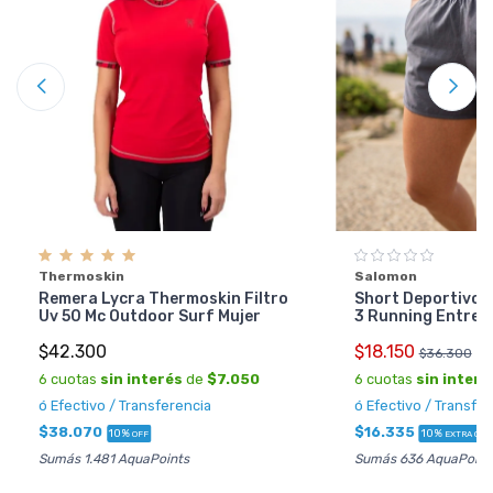
Thermoskin
Salomon
Remera Lycra Thermoskin Filtro
Short Deportivo 
Uv 50 Mc Outdoor Surf Mujer
3 Running Entren
$42.300
$18.150
$36.300
6 cuotas
sin interés
de
$7.050
6 cuotas
sin interé
ó Efectivo / Transferencia
ó Efectivo / Transfe
$38.070
$16.335
10%
10%
OFF
EXTRA OFF
Sumás 1.481 AquaPoints
Sumás 636 AquaPoint