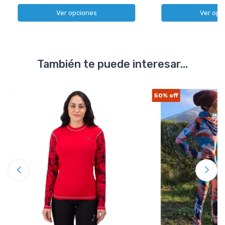
Ver opciones
Ver opc
También te puede interesar...
50%
off