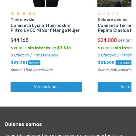
Thermoskin
Opiparo pepino
Camiseta Lycra Thermoskin
Camiseta Termica
Filtro Uv 50 Ml Surf Manga Mujer
Pepino Clasica Ni
$44.168
$24.000
$48.000
6 cuotas
sin interés
de
$7.361
6 cuotas
sin interé
ó Efectivo / Transferencia
ó Efectivo / Transfe
$39.751
$21.600
10%
10%
OFF
EXTRA OFF
Sumás 1.546 AquaPoints
Sumás 840 AquaPoint
Ver opciones
Ver opc
Quienes somos
Tienda de indumentaria y equipamiento para deportes al aire