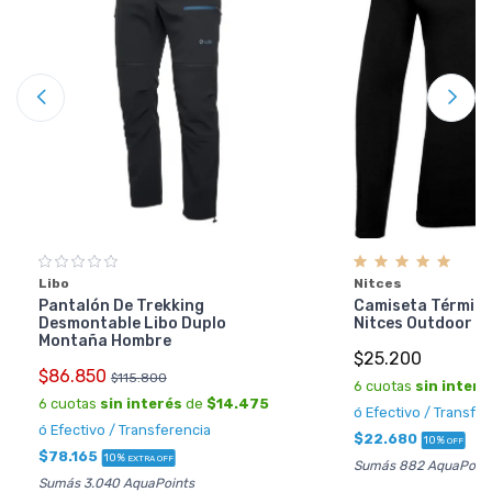
Libo
Nitces
Pantalón De Trekking
Camiseta Térmica
Desmontable Libo Duplo
Nitces Outdoor T
Montaña Hombre
$25.200
$86.850
$115.800
6 cuotas
sin interé
6 cuotas
sin interés
de
$14.475
ó Efectivo / Transfe
ó Efectivo / Transferencia
$22.680
10%
OFF
$78.165
10%
EXTRA OFF
Sumás 882 AquaPoint
Sumás 3.040 AquaPoints