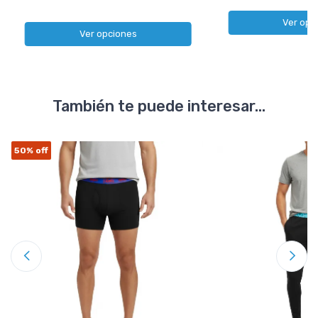
Ver opc
Ver opciones
También te puede interesar...
50%
off