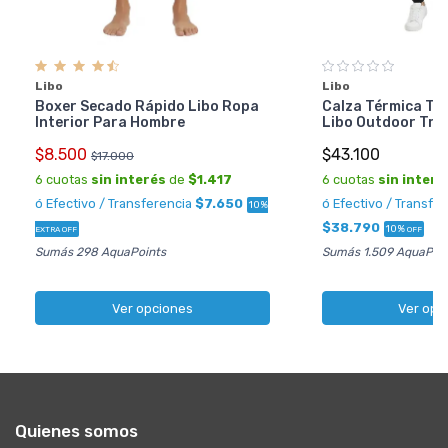
Libo
Libo
Boxer Secado Rápido Libo Ropa
Calza Térmica Th
Interior Para Hombre
Libo Outdoor Tre
$8.500
$43.100
$17.000
6 cuotas
sin interés
de
$1.417
6 cuotas
sin interé
ó Efectivo / Transferencia
$7.650
ó Efectivo / Transfe
10%
$38.790
10%
EXTRA OFF
OFF
Sumás 298 AquaPoints
Sumás 1.509 AquaPoin
Ver opciones
Ver opc
Quienes somos