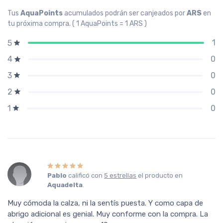
Tus
AquaPoints
acumulados podrán ser canjeados por
ARS
en
tu próxima compra. ( 1 AquaPoints = 1 ARS )
1
5
0
4
0
3
0
2
0
1
Pablo
calificó con
5 estrellas
el producto en
Aquadelta
.
Muy cómoda la calza, ni la sentís puesta. Y como capa de
abrigo adicional es genial. Muy conforme con la compra. La