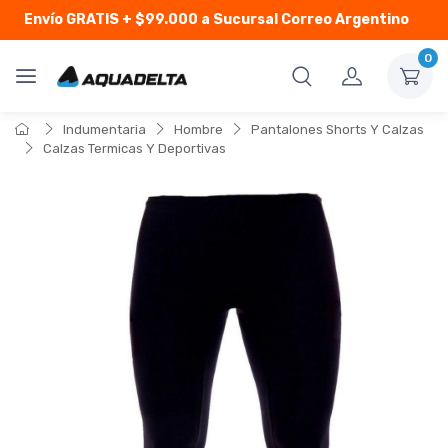
Envío GRATIS
+ $99.000 a Sucursal Correo Argentino
0
Indumentaria
Hombre
Pantalones Shorts Y Calzas
Calzas Termicas Y Deportivas