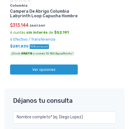
Columbia
Campera De Abrigo Columbia
Labyrinth Loop Capucha Hombre
$313.144
$447.349
6 cuotas
sin interés
de
$52.191
ó Efectivo / Transferencia
$281.830
10%
EXTRA OFF
¡ Envío
GRATIS
y sumás 10.960 AquaPoints !
Ver opciones
Déjanos tu consulta
Nombre completo* (ej. Diego Lopez)