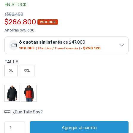
EN STOCK
382.400
$
$286.800
25% OFF
Ahorrás
95.600
$
6 cuotas sin interés
de $47.800
10% OFF
·
$258.120
( Efectivo / Transferencia )
TALLE
XL
XXL
¿Que Talle Soy?
Agregar al carrito