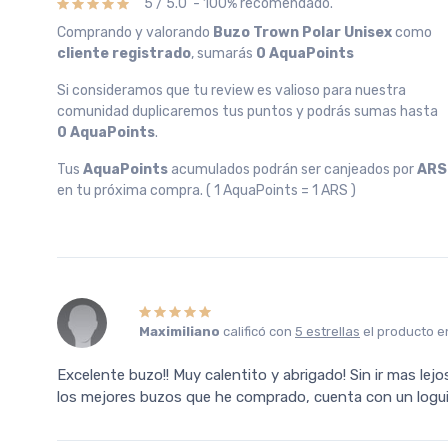
5 / 5.0 - 100% recomendado.
Comprando y valorando
Buzo Trown Polar Unisex
como
cliente registrado
, sumarás
0 AquaPoints
Si consideramos que tu review es valioso para nuestra
comunidad duplicaremos tus puntos y podrás sumas hasta
0 AquaPoints
.
Tus
AquaPoints
acumulados podrán ser canjeados por
ARS
en tu próxima compra. ( 1 AquaPoints = 1 ARS )
Maximiliano
calificó con
5 estrellas
el producto 
Excelente buzo!! Muy calentito y abrigado! Sin ir mas lejo
los mejores buzos que he comprado, cuenta con un loguito