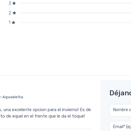
3
2
1
Déjan
en
Aquadelta
.
s, una excelente opcion para el invierno! Es de
Nombre co
 de equel en el frente que le da el toque!
Email* (e