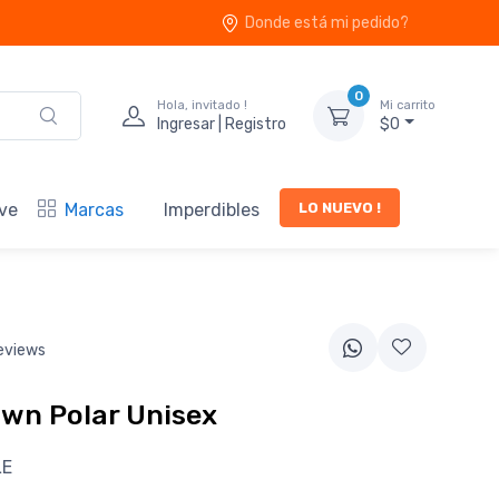
Donde está mi pedido?
0
Hola, invitado !
Mi carrito
Ingresar | Registro
$0
LO NUEVO !
ve
Marcas
Imperdibles
eviews
wn Polar Unisex
LE