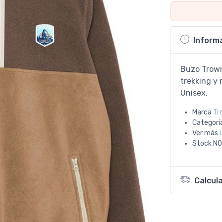
Inform
Buzo Trown,
trekking y
Unisex.
Marca
Tr
Categorí
Ver más
Stock
NO
Calcul