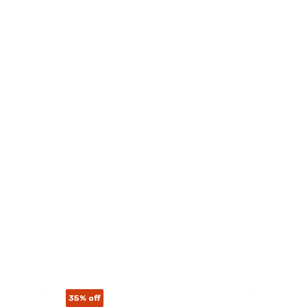
35%
off
35%
of