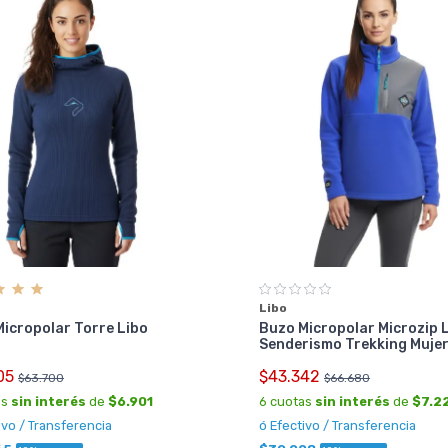
Libo
icropolar Torre Libo
Buzo Micropolar Microzip 
Senderismo Trekking Muje
05
$43.342
$63.700
$66.680
as
sin interés
de
$6.901
6 cuotas
sin interés
de
$7.2
ivo / Transferencia
ó Efectivo / Transferencia