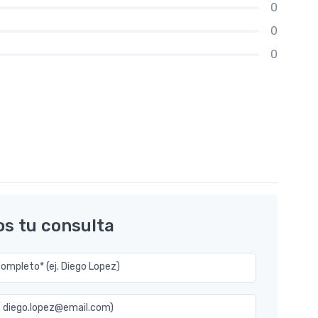
0
0
0
os tu consulta
mpleto* (ej. Diego Lopez)
j. diego.lopez@email.com)