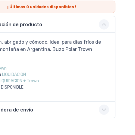
¡ Últimas
0
unidades disponibles !
ación de producto
 abrigado y cómodo. Ideal para días fríos de
 montaña en Argentina. Buzo Polar Trown
own
a
LIQUIDACION
LIQUIDACION + Trown
 DISPONIBLE
adora de envío