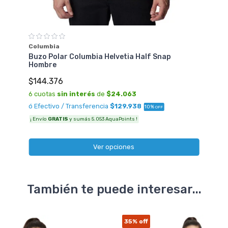
Columbia
Buzo Polar Columbia Helvetia Half Snap
Hombre
$144.376
6 cuotas
sin interés
de
$24.063
ó Efectivo / Transferencia
$129.938
10%
OFF
¡ Envío
GRATIS
y sumás 5.053 AquaPoints !
Ver opciones
También te puede interesar...
35%
off