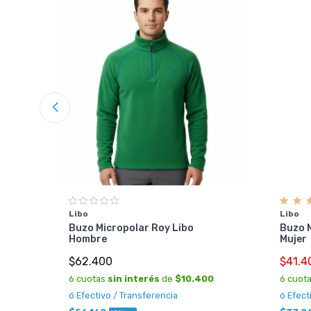
a
Libo
Libo
Buzo Micropolar Roy Libo
Buzo M
Hombre
Mujer
3
$62.400
$41.4
6 cuotas
sin interés
de
$10.400
6 cuot
ó Efectivo / Transferencia
ó Efect
 !