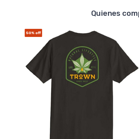
Quienes comp
50%
off