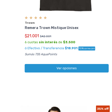
Trown
Remera Trown Mistique Unisex
$21.001
$42.001
6 cuotas
sin interés
de
$3.500
ó Efectivo / Transferencia
$18.901
10%
EXTRA OFF
Sumás 735 AquaPoints
Ver opciones
35%
off