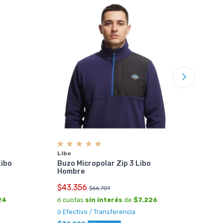
Libo
Ber
Cas
Libo
Libo
Buzo Micropolar Zip 3 Libo
$41
r
Hombre
6 cu
$43.356
$66.701
ó Ef
24
6 cuotas
sin interés
de
$7.226
$37
ó Efectivo / Transferencia
Sumá