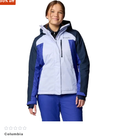
30%
off
Columbia