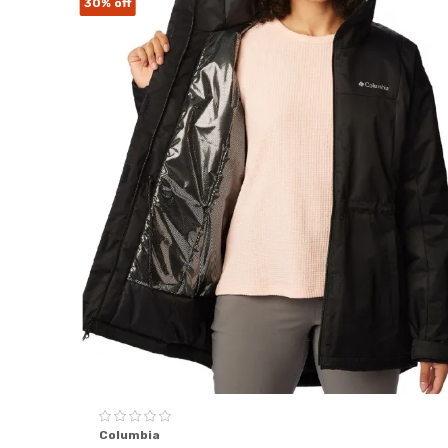
30%
off
Columbia