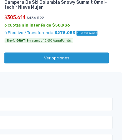
Campera De Ski Columbia Snowy Summit Omni-
tech™ Nieve Mujer
$305.614
$436.592
6 cuotas
sin interés
de
$50.936
ó Efectivo / Transferencia
$275.053
10%
EXTRA OFF
¡ Envío
GRATIS
y sumás 10.696 AquaPoints !
Ver opciones