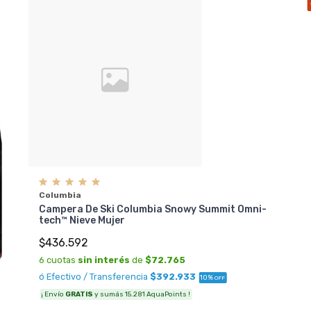
Columbia
Campera De Ski Columbia Snowy Summit Omni-
tech™ Nieve Mujer
$436.592
6 cuotas
sin interés
de
$72.765
ó Efectivo / Transferencia
$392.933
10%
OFF
¡ Envío
GRATIS
y sumás 15.281 AquaPoints !