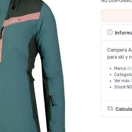
NO DISPONIB
Inform
Campera Ans
para ski y 
Marca
An
Categorí
Ver más
Stock
NO
Calcul