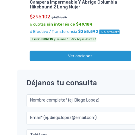
Campera Impermeable Y Abrigo Columbia
Hikebound 2 Long Mujer
$295.102
$421.574
6 cuotas
sin interés
de
$49.184
ó Efectivo / Transferencia
$265.592
10%
EXTRA OFF
¡ Envío
GRATIS
y sumás 10.329 AquaPoints !
Ver opciones
Déjanos tu consulta
Nombre completo* (ej. Diego Lopez)
Email* (ej. diego.lopez@email.com)