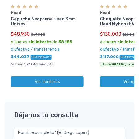
Head
Head
Capucha Neoprene Head 3mm
Chaqueta Neopren
Unisex
Head Myboost Ves
$48.930
$130.000
$69.900
$200.00
6 cuotas
sin interés
de
$8.155
6 cuotas
sin interé
ó Efectivo / Transferencia
ó Efectivo / Transfe
$44.037
$117.000
10%
10%
EXTRA OFF
EXTRA OF
Sumás 1.713 AquaPoints
¡ Envío
GRATIS
y sumás 4
Ver opciones
Ver opc
Déjanos tu consulta
Nombre completo* (ej. Diego Lopez)