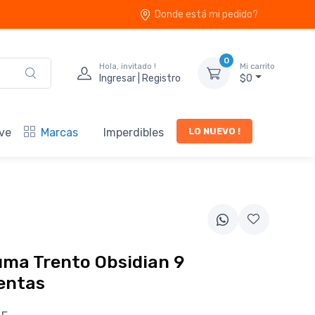
Donde está mi pedido?
0
Hola, invitado !
Mi carrito
Ingresar | Registro
$0
LO NUEVO !
ve
Marcas
Imperdibles
ma Trento Obsidian 9
entas