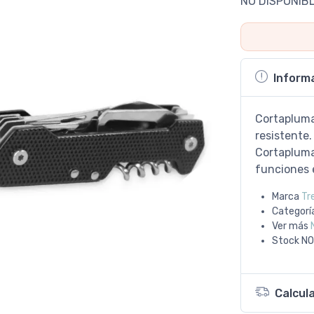
NO DISPONIB
Inform
Cortapluma
resistente.
Cortapluma
funciones 
Marca
Tr
Categorí
Ver más
Stock
NO
Calcul