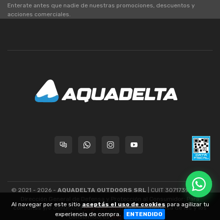
Enterate antes que nadie de nuestras promociones, descuentos y
acciones comerciales.
© 2021 - 2026 -
AQUADELTA OUTDOORS SRL
| CUIT 30717393445 -
Dirección General de Defensa y Protección al Consumidor: Para
Al navegar por este sitio
aceptás el uso de cookies
para agilizar tu
consultas y/o denuncias
[ingrese aquí]
| Nación: Defensa de las y los
experiencia de compra.
ENTENDIDO
consumidores
[ingrese aquí]
.