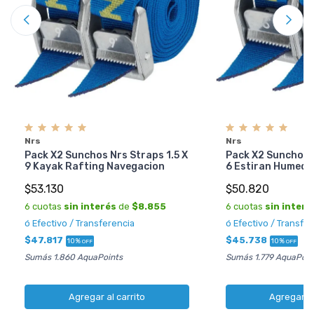
Nrs
Nrs
Pack X2 Sunchos Nrs Straps 1.5 X
Pack X2 Sunchos N
9 Kayak Rafting Navegacion
6 Estiran Humeda
$53.130
$50.820
6 cuotas
sin interés
de
$8.855
6 cuotas
sin interé
ó Efectivo / Transferencia
ó Efectivo / Transfe
$47.817
$45.738
10%
10%
OFF
OFF
Sumás 1.860 AquaPoints
Sumás 1.779 AquaPoin
Agregar al carrito
Agregar al