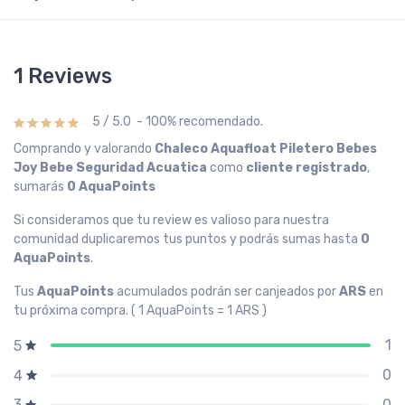
1 Reviews
5 / 5.0 - 100% recomendado.
Comprando y valorando
Chaleco Aquafloat Piletero Bebes
Joy Bebe Seguridad Acuatica
como
cliente registrado
,
sumarás
0 AquaPoints
Si consideramos que tu review es valioso para nuestra
comunidad duplicaremos tus puntos y podrás sumas hasta
0
AquaPoints
.
Tus
AquaPoints
acumulados podrán ser canjeados por
ARS
en
tu próxima compra. ( 1 AquaPoints = 1 ARS )
1
5
0
4
0
3