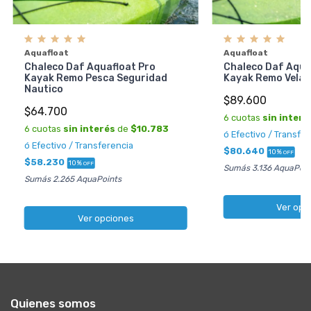
Aquafloat
Aquafloat
Chaleco Daf Aquafloat Pro
Chaleco Daf Aqua
Kayak Remo Pesca Seguridad
Kayak Remo Vela 
Nautico
$89.600
$64.700
6 cuotas
sin interé
6 cuotas
sin interés
de
$10.783
ó Efectivo / Transfe
ó Efectivo / Transferencia
$80.640
10%
OFF
$58.230
10%
OFF
Sumás 3.136 AquaPoin
Sumás 2.265 AquaPoints
Ver opc
Ver opciones
Quienes somos