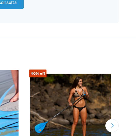
consulta
40%
off
30%
of