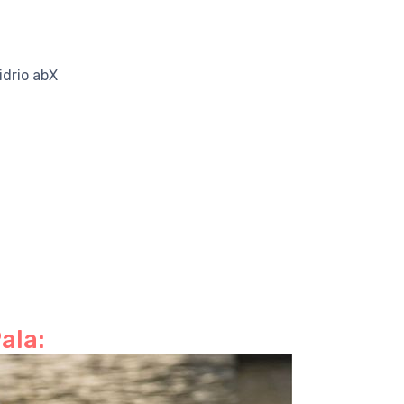
idrio abX
ala: