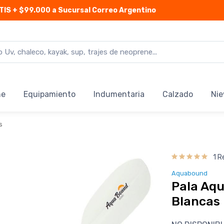
TIS
+ $99.000 a Sucursal Correo Argentino
ne
Equipamiento
Indumentaria
Calzado
Nie
s
1 R
Aquabound
Pala Aq
Blancas