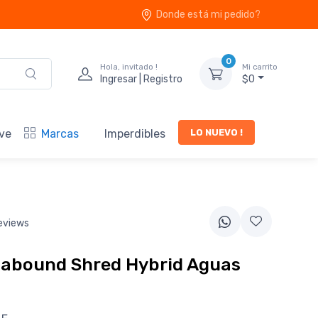
Donde está mi pedido?
0
Hola, invitado !
Mi carrito
Ingresar | Registro
$0
LO NUEVO !
ve
Marcas
Imperdibles
eviews
uabound Shred Hybrid Aguas