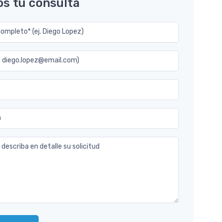
os tu consulta
mpleto* (ej. Diego Lopez)
j. diego.lopez@email.com)
n
 describa en detalle su solicitud