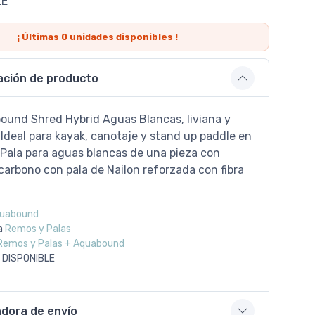
LE
¡ Últimas
0
unidades disponibles !
ación de producto
ound Shred Hybrid Aguas Blancas, liviana y
 Ideal para kayak, canotaje y stand up paddle en
 Pala para aguas blancas de una pieza con
carbono con pala de Nailon reforzada con fibra
uabound
a
Remos y Palas
Remos y Palas + Aquabound
 DISPONIBLE
adora de envío