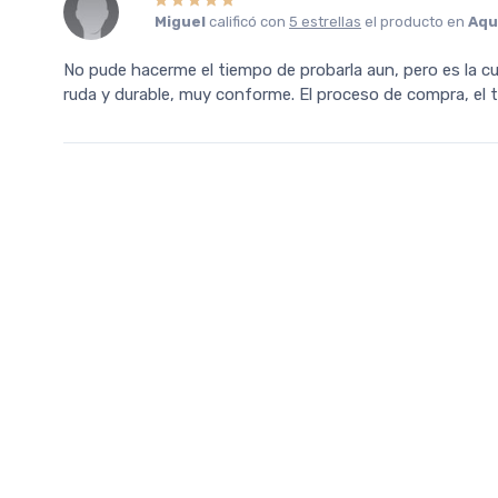
Miguel
calificó con
5 estrellas
el producto en
Aqu
No pude hacerme el tiempo de probarla aun, pero es la c
ruda y durable, muy conforme. El proceso de compra, el tr