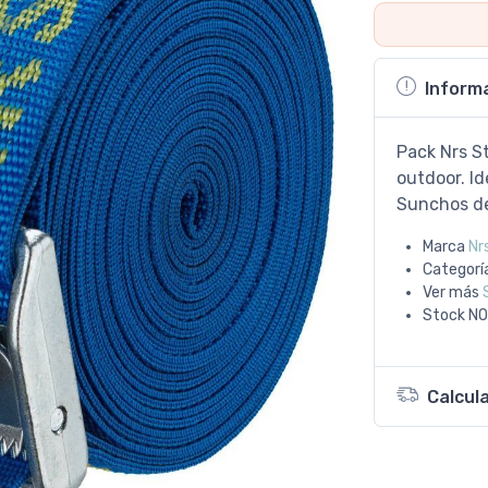
Inform
Pack Nrs St
outdoor. Id
Sunchos de 
Marca
Nr
Categorí
Ver más
Stock
NO
Calcul