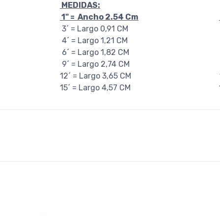
MEDIDAS:
1" = Ancho 2.54 Cm
3´ = Largo 0,91 CM 3´ = L
4´ = Largo 1,21 CM 4´ = L
6´ = Largo 1,82 CM 6´ = L
9´ = Largo 2,74 CM 9´ = L
12´ = Largo 3,65 CM 12´ =L
15´ = Largo 4,57 CM 15´ =L