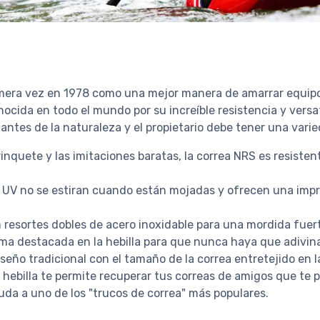
primera vez en 1978 como una mejor manera de amarrar equipo
nocida en todo el mundo por su increíble resistencia y versa
mantes de la naturaleza y el propietario debe tener una var
nquete y las imitaciones baratas, la correa NRS es resistente
n UV no se estiran cuando están mojadas y ofrecen una impr
n resortes dobles de acero inoxidable para una mordida fuer
rma destacada en la hebilla para que nunca haya que adivina
seño tradicional con el tamaño de la correa entretejido en l
 hebilla te permite recuperar tus correas de amigos que te 
ayuda a uno de los "trucos de correa" más populares.