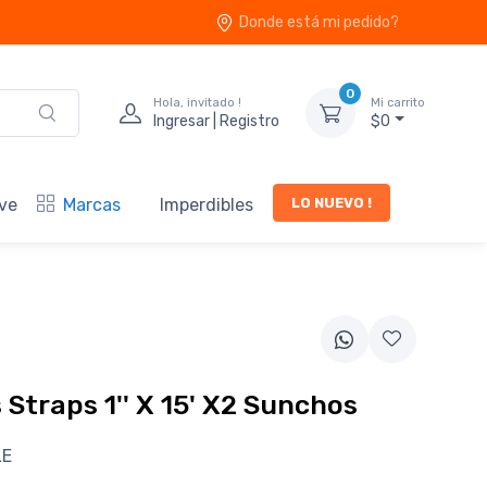
Donde está mi pedido?
0
Hola, invitado !
Mi carrito
Ingresar | Registro
$0
LO NUEVO !
ve
Marcas
Imperdibles
 Straps 1'' X 15' X2 Sunchos
LE