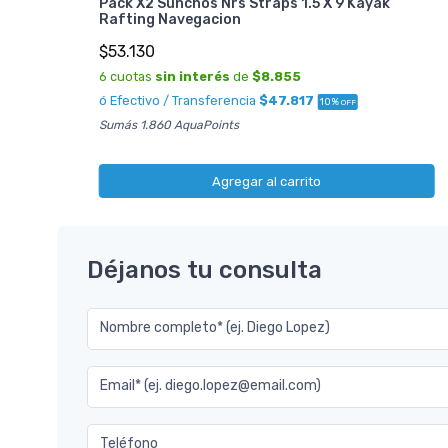
Pack X2 Sunchos Nrs Straps 1.5 X 9 Kayak
Rafting Navegacion
$53.130
6 cuotas
sin interés
de
$8.855
ó Efectivo / Transferencia
$47.817
10%
OFF
Sumás 1.860 AquaPoints
Agregar al carrito
Déjanos tu consulta
Nombre completo* (ej. Diego Lopez)
Email* (ej. diego.lopez@email.com)
Teléfono