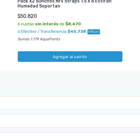
Pack X2 Sunchos Nrs Straps 1.5 X 6 Estiran
Humedad Soportan
$50.820
6 cuotas
sin interés
de
$8.470
ó Efectivo / Transferencia
$45.738
10%
OFF
Sumás 1.779 AquaPoints
Agregar al carrito