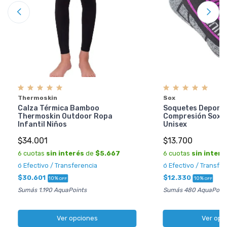
Thermoskin
Sox
Calza Térmica Bamboo
Soquetes Deporti
Thermoskin Outdoor Ropa
Compresión Sox Ai
Infantil Niños
Unisex
$34.001
$13.700
6 cuotas
sin interés
de
$5.667
6 cuotas
sin interé
ó Efectivo / Transferencia
ó Efectivo / Transfe
$30.601
$12.330
10%
10%
OFF
OFF
Sumás 1.190 AquaPoints
Sumás 480 AquaPoint
Ver opciones
Ver opc