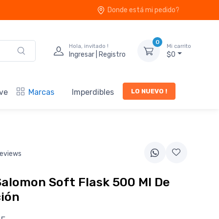
Donde está mi pedido?
0
Hola, invitado !
Mi carrito
Ingresar | Registro
$0
LO NUEVO !
ve
Marcas
Imperdibles
eviews
Salomon Soft Flask 500 Ml De
ción