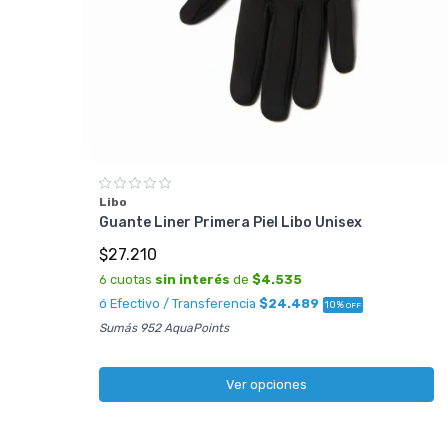
Libo
Guante Liner Primera Piel Libo Unisex
$27.210
6 cuotas
sin interés
de
$4.535
ó Efectivo / Transferencia
$24.489
10%
OFF
Sumás 952 AquaPoints
Ver opciones