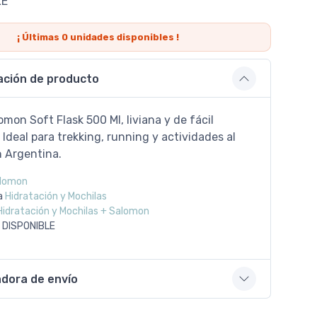
LE
¡ Últimas
0
unidades disponibles !
ación de producto
omon Soft Flask 500 Ml, liviana y de fácil
 Ideal para trekking, running y actividades al
en Argentina.
lomon
a
Hidratación y Mochilas
Hidratación y Mochilas + Salomon
 DISPONIBLE
adora de envío