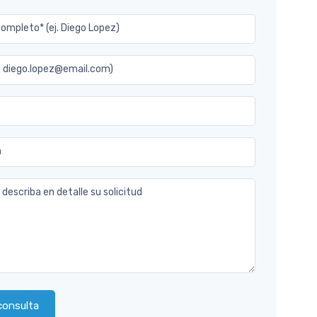
mpleto* (ej. Diego Lopez)
j. diego.lopez@email.com)
n
 describa en detalle su solicitud
consulta