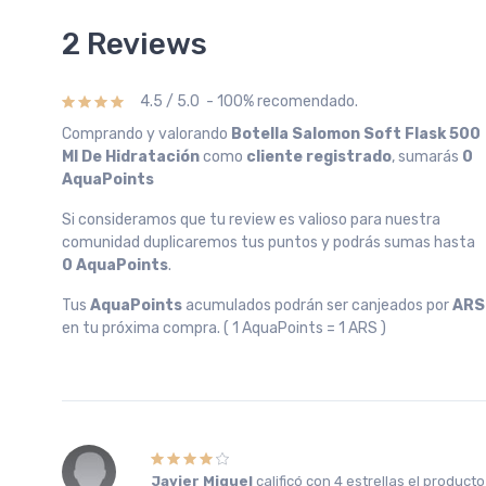
2 Reviews
4.5 / 5.0 - 100% recomendado.
Comprando y valorando
Botella Salomon Soft Flask 500
Ml De Hidratación
como
cliente registrado
, sumarás
0
AquaPoints
Si consideramos que tu review es valioso para nuestra
comunidad duplicaremos tus puntos y podrás sumas hasta
0 AquaPoints
.
Tus
AquaPoints
acumulados podrán ser canjeados por
ARS
en tu próxima compra. ( 1 AquaPoints = 1 ARS )
Javier Miguel
calificó con
4 estrellas
el product