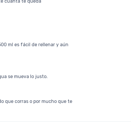
te cuánta te queda
0 ml es fácil de rellenar y aún
gua se mueva lo justo.
ido que corras o por mucho que te