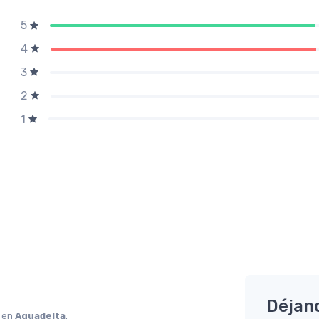
5
4
3
2
1
Déjan
o en
Aquadelta
.