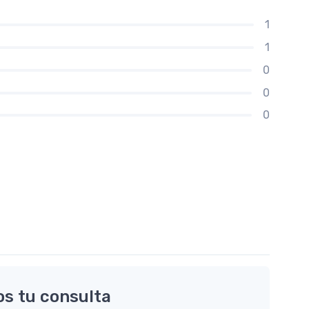
1
1
0
0
0
os tu consulta