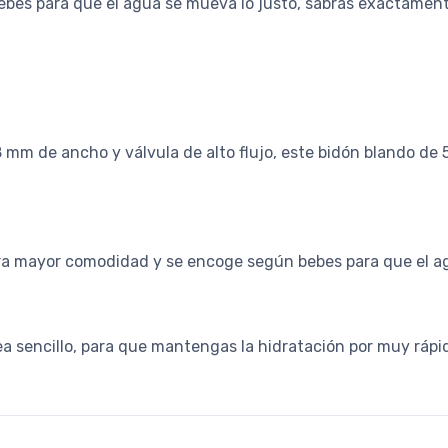
bebes para que el agua se mueva lo justo, sabrás exactamen
mm de ancho y válvula de alto flujo, este bidón blando de 50
 para mayor comodidad y se encoge según bebes para que el a
 sea sencillo, para que mantengas la hidratación por muy ráp