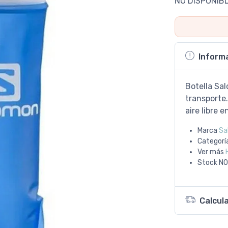
NO DISPONIB
Inform
Botella Sal
transporte.
aire libre 
Marca
Sa
Categorí
Ver más
Stock
NO
Calcul