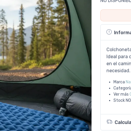
NO DISPONIB
Inform
Colchoneta
Ideal para
en el cami
necesidad.
Marca
Na
Categorí
Ver más
Stock
NO
Calcul