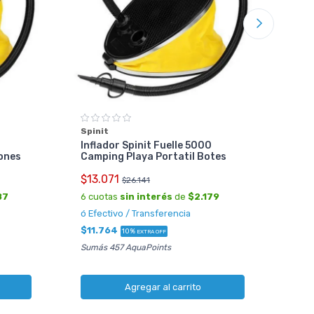
Nat
Col
Aut
Spinit
Cm 
Inflador Spinit Fuelle 5000
ones
Camping Playa Portatil Botes
$70
$13.071
6 cu
$26.141
ó Ef
87
6 cuotas
sin interés
de
$2.179
$63
ó Efectivo / Transferencia
Sumá
$11.764
10%
EXTRA OFF
Sumás 457 AquaPoints
Agregar al carrito