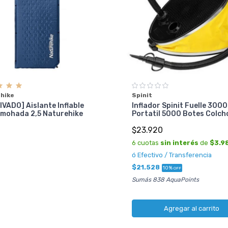
hike
Spinit
VADO] Aislante Inflable
Inflador Spinit Fuelle 3000
lmohada 2,5 Naturehike
Portatil 5000 Botes Colch
$23.920
6 cuotas
sin interés
de
$3.9
ó Efectivo / Transferencia
$21.528
10%
OFF
Sumás 838 AquaPoints
Agregar al carrito