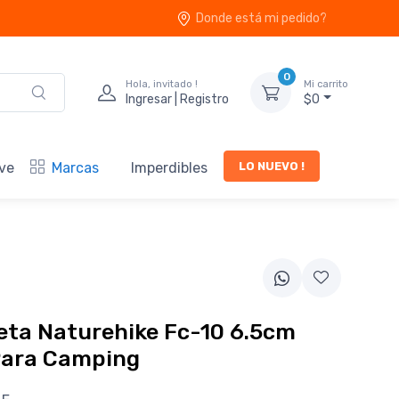
Donde está mi pedido?
0
Hola, invitado !
Mi carrito
Ingresar | Registro
$0
LO NUEVO !
ve
Marcas
Imperdibles
eta Naturehike Fc-10 6.5cm
Para Camping