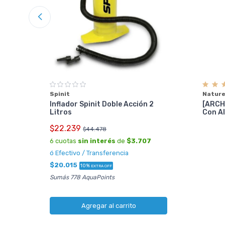
te
g
Spinit
Nature
Inflador Spinit Doble Acción 2
[ARCHI
9
Litros
Con A
$22.239
$44.478
6 cuotas
sin interés
de
$3.707
 !
ó Efectivo / Transferencia
$20.015
10%
EXTRA OFF
Sumás 778 AquaPoints
Agregar al carrito