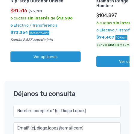
Rip-stop Outdoor Unisex
Klamath Range 2 
Hombre
$81.516
$95.901
$104.897
6 cuotas
sin interés
de
$13.586
6 cuotas
sin interé
ó Efectivo / Transferencia
ó Efectivo / Transfe
$73.364
10%
EXTRA OFF
$94.407
10%
OFF
Sumás 2.853 AquaPoints
¡ Envío
GRATIS
y sumás 3
Ver opciones
Ver opc
Déjanos tu consulta
Nombre completo* (ej. Diego Lopez)
Email* (ej. diego.lopez@email.com)