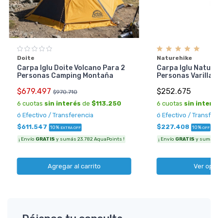
Doite
Naturehike
Carpa Iglu Doite Volcano Para 2
Carpa Iglu Nature
Personas Camping Montaña
Personas Varillas
$679.497
$252.675
$970.710
6 cuotas
sin interés
de
$113.250
6 cuotas
sin interé
ó Efectivo / Transferencia
ó Efectivo / Transfe
$611.547
$227.408
10%
10%
EXTRA OFF
OFF
¡ Envío
GRATIS
y sumás 23.782 AquaPoints !
¡ Envío
GRATIS
y sumás 8
Agregar al carrito
Ver opc