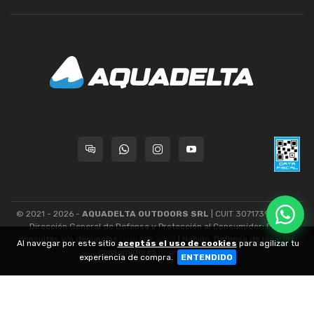
© 2021 - 2026 -
AQUADELTA OUTDOORS SRL
| CUIT 30717393445 -
Dirección General de Defensa y Protección al Consumidor: Para
consultas y/o denuncias
[ingrese aquí]
| Nación: Defensa de las y los
Al navegar por este sitio
aceptás el uso de cookies
para agilizar tu
consumidores
[ingrese aquí]
.
experiencia de compra.
ENTENDIDO
nubixstore®
v13.08.1