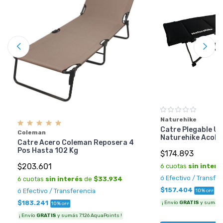
Naturehike
Catre Plegable Ul
Coleman
Naturehike Acol
Catre Acero Coleman Reposera 4
Pos Hasta 102 Kg
$174.893
$203.601
6 cuotas
sin interé
ó Efectivo / Transfe
6 cuotas
sin interés
de
$33.934
$157.404
ó Efectivo / Transferencia
10%
OFF
$183.241
¡ Envío
GRATIS
y sumás 6
10%
OFF
¡ Envío
GRATIS
y sumás 7.126 AquaPoints !