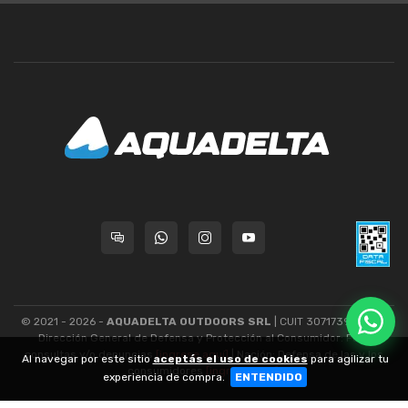
© 2021 - 2026 -
AQUADELTA OUTDOORS SRL
| CUIT 30717393445 -
Dirección General de Defensa y Protección al Consumidor: Para
consultas y/o denuncias
[ingrese aquí]
| Nación: Defensa de las y los
Al navegar por este sitio
aceptás el uso de cookies
para agilizar tu
consumidores
[ingrese aquí]
.
experiencia de compra.
ENTENDIDO