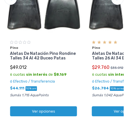
Pino
Pino
Aletas De Natación Pino Rondine
Aletas De Natació
Talles 34 Al 42 Buceo Patas
Talles 26 Al 34 B
$49.012
$29.760
$35.012
6 cuotas
sin interés
de
$8.169
6 cuotas
sin interé
ó Efectivo / Transferencia
ó Efectivo / Transfe
$44.111
$26.784
10%
10%
OFF
EXTRA OF
Sumás 1.715 AquaPoints
Sumás 1.042 AquaPoin
Ver opciones
Ver opc