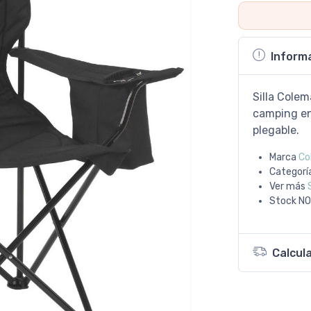
Inform
Silla Colem
camping en
plegable.
Marca
Co
Categorí
Ver más
Stock
NO
Calcul