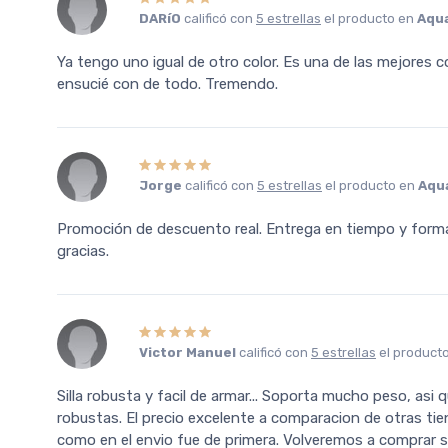
DARíO
calificó con
5 estrellas
el producto en
Aqu
Ya tengo uno igual de otro color. Es una de las mejores c
ensucié con de todo. Tremendo.
Jorge
calificó con
5 estrellas
el producto en
Aqu
Promoción de descuento real. Entrega en tiempo y forma 
gracias.
Victor Manuel
calificó con
5 estrellas
el product
Silla robusta y facil de armar... Soporta mucho peso, as
robustas. El precio excelente a comparacion de otras tien
como en el envio fue de primera. Volveremos a comprar s