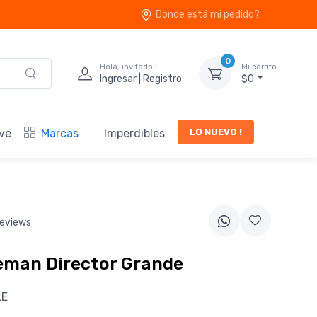
Donde está mi pedido?
0
Hola, invitado !
Mi carrito
Ingresar | Registro
$0
LO NUEVO !
ve
Marcas
Imperdibles
eviews
leman Director Grande
LE