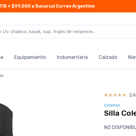
TIS
+ $99.000 a Sucursal Correo Argentino
ne
Equipamiento
Indumentaria
Calzado
Nie
as
5 R
Coleman
Silla Co
NO DISPONIB