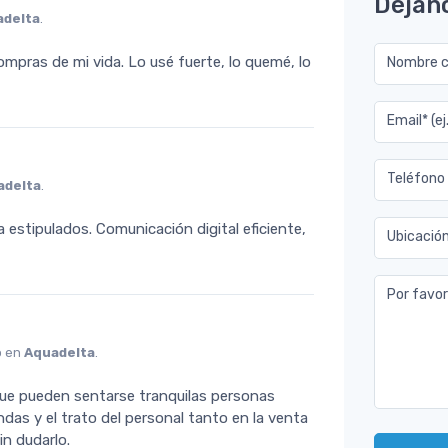
Déjan
adelta
.
ompras de mi vida. Lo usé fuerte, lo quemé, lo
Nombre co
Email* (e
Teléfono
adelta
.
estipulados. Comunicación digital eficiente,
Ubicació
Por favor
o en
Aquadelta
.
i que pueden sentarse tranquilas personas
das y el trato del personal tanto en la venta
in dudarlo.