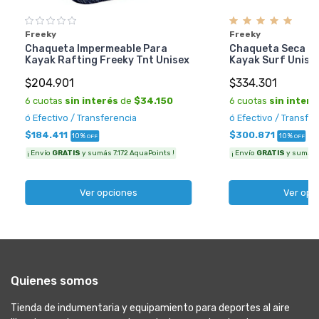
Freeky
Freeky
Chaqueta Impermeable Para
Chaqueta Seca F
Kayak Rafting Freeky Tnt Unisex
Kayak Surf Unise
$204.901
$334.301
6 cuotas
sin interés
de
$34.150
6 cuotas
sin interé
ó Efectivo / Transferencia
ó Efectivo / Transfe
$184.411
$300.871
10%
10%
OFF
OFF
¡ Envío
GRATIS
y sumás 7.172 AquaPoints !
¡ Envío
GRATIS
y sumás 1
Ver opciones
Ver opc
Quienes somos
Tienda de indumentaria y equipamiento para deportes al aire